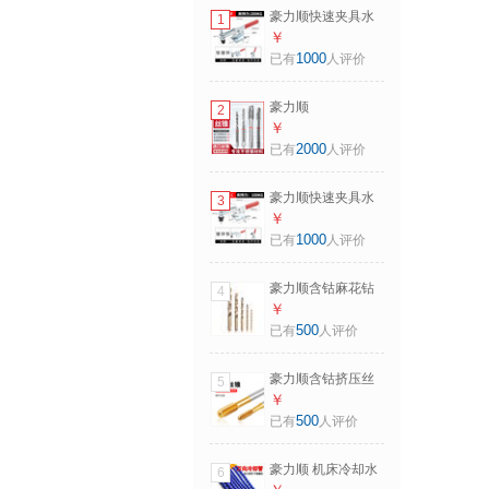
豪力顺快速夹具水
1
平式夹钳固定夹紧
￥
器GH-201A 201C
1000
已有
人评价
203F 225D夹具肘
夹子 203F (铁镀锌)
豪力顺
2
（HAOLISHUN）
￥
原装进口韩国YG机
2000
已有
人评价
用丝锥丝攻多功能
不锈钢铝先端螺旋
豪力顺快速夹具水
3
丝锥M2-M30
平式夹钳固定夹紧
￥
M4*0.7(先端)
器GH-201A 201C
1000
已有
人评价
203F 225D夹具肘
夹子 201C (铁镀锌)
豪力顺含钴麻花钻
4
头 HSS-co不锈钢钻
￥
头电钻头 钻床钻咀
500
已有
人评价
3.0-5.3mm 3.0mm
豪力顺含钴挤压丝
5
锥无屑丝攻镀钛TIN
￥
M2 M3 M4 M5-M12
500
已有
人评价
不锈钢用加硬丝攻
M3*0.5
豪力顺 机床冷却水
6