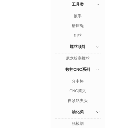
工具类
扳手
磨床绳
钼丝
螺丝顶针
尼龙胶塞螺丝
数控CNC系列
分中棒
CNC筒夹
自紧钻夹头
油化类
脱模剂