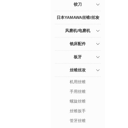
铰刀
日本YAMAWA丝锥/丝攻
风磨机/电磨机
铣床配件
板牙
丝锥丝攻
机用丝锥
手用丝锥
螺旋丝锥
丝锥扳手
管牙丝锥