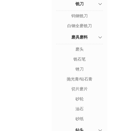
铣刀
钨钢铣刀
白钢全磨铣刀
磨具磨料
磨头
铣石笔
锉刀
抛光膏/钻石膏
切片磨片
砂轮
油石
砂纸
钻头