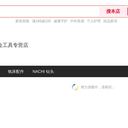
家装智能
满199减100
健康守护
中外美酒
个人护理
纸品家清
金工具专营店
铣床配件
NACHI 钻头
努力加载中，请稍后...