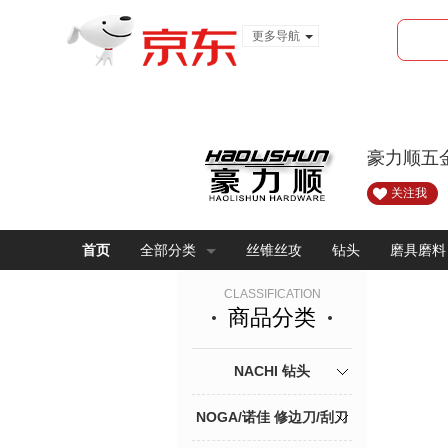
更多导航
服装城
食品
金融
豪力顺五
关注我
首页
全部分类
丝锥丝攻
钻头
磨具磨料
CLASSIFICATION
商品分类
NACHI 钻头
NOGA/诺佳 修边刀/刮刀